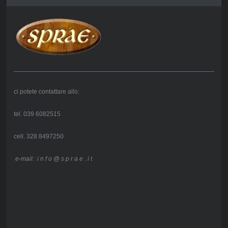
ci potete contattare allo:
tel. 039 6082515
cell. 328 8497250
e-mail: i n f o @ s p r a e . i t