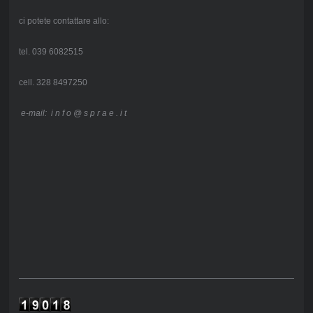
ci potete contattare allo:
tel. 039 6082515
cell. 328 8497250
e-mail: i n f o @ s p r a e . i t