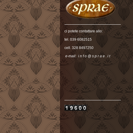
ci potete contattare allo:
tel. 039 6082515
cell. 328 8497250
e-mail: i n f o @ s p r a e . i t