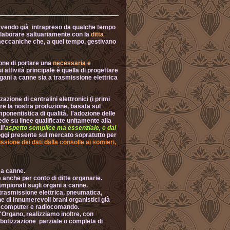
 avendo già intrapreso da qualche tempo
collaborare saltuariamente con la
ditta
meccaniche che, a quel tempo, gestivano
ione di portare una
necessaria e
i attività principale è quella di progettare
rgani a canne sia a trasmissione elettrica
zione di centralini elettronici (i primi
re la nostra produzione, basata sul
omponentistica di qualità, l'adozione delle
de su linee qualificate unitamente alla
l'
aspetto semplice ma
esse
nziale, e dai
ggi presente sul mercato sopratutto per
ssione dei dati dalla consolle ai somieri,
 a canne.
anche per conto di ditte organarie.
 campionati sugli organi a canne.
 trasmissione elettrica, pneumatica,
e di innumerevoli brani organistici già
nal computer e radiocomando.
'Organo, realizziamo inoltre, con
obotizzazione parziale o completa di