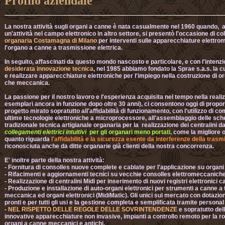
Profilo aziendale
La nostra attività sugli organi a canne è nata casualmente nel 1960 quando,
un'attività nel campo elettronico in altro settore, si presentò l'occasione di 
organaria Costamagna di Milano
per interventi sulle apparecchiature elettro
l'organo a canne a trasmissione elettrica.
In seguito, affascinati da questo mondo nascosto e particolare, e con l'intenz
desiderata innovazione tecnica
, nel 1985 abbiamo fondato la Sprae s.a.s. la cu
e realizzare apparecchiature elettroniche per l'impiego nella costruzione di o
che meccanica.
La passione per il nostro lavoro e l'esperienza acquisita nel tempo nella realizza
esemplari ancora in funzione dopo oltre 30 anni), ci consentono oggi di propor
progetto mirato sopratutto all'affidabilità di funzionamento, con l'utilizzo di c
ultime tecnologie elettroniche a microprocessore, all'assemblaggio delle sche
tradizionale tecnica artigianale organaria per la realizzazione dei centralini dal
collegamenti elettrici intuitivi
per gli organari meno portati,
come la migliore o
quanto riguarda
l'
affidabilità e la sicurezza esente da interferenze
della trasmi
riconosciuta anche da ditte organarie già clienti della nostra concorrenza.
E' inoltre parte della nostra attività:
- Fornitura di consolles nuove complete e cablate per l'applicazione su organi
- Rifacimenti e aggiornamenti tecnici su vecchie consolles elettromeccaniche 
- Realizzazione di centralini Midi per inserimento di nuovi registri elettronici
- Produzione e installazione di auto-organi elettronici per strumenti a canne a
meccanica ed organi elettronici (MidiMatic). Gli unici sul mercato con dotazion
pronti e per tutti gli usi e la gestione completa e semplificata tramite perso
-
NEL RISPETTO DELLE REGOLE DELLE SOVRINTENDENZE
e sopratutto dell
innovative apparecchiature non invasive, impianti a controllo remoto per la r
organi a canne meccanici e antichi.