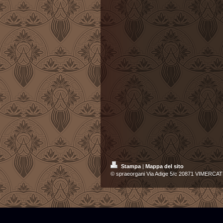
Stampa
|
Mappa del sito
© spraeorgani Via Adige 5/c 20871 VIMERCATE