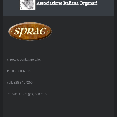
ci potete contattare allo:
tel. 039 6082515
cell. 328 8497250
e-mail: i n f o @ s p r a e . i t